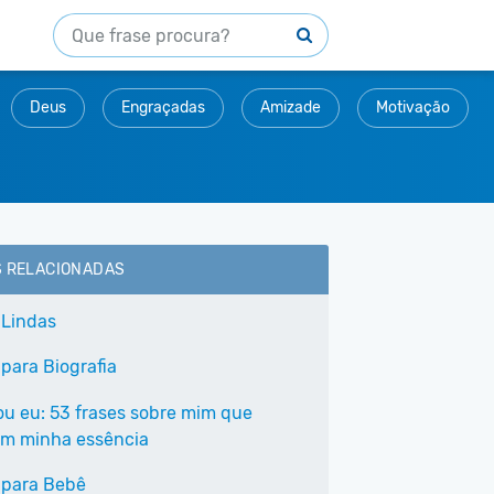
Deus
Engraçadas
Amizade
Motivação
S RELACIONADAS
 Lindas
 para Biografia
ou eu: 53 frases sobre mim que
m minha essência
 para Bebê