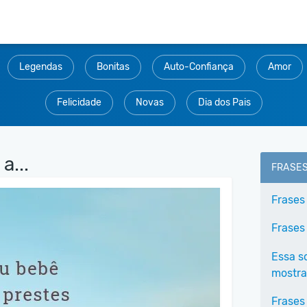
Legendas
Bonitas
Auto-Confiança
Amor
Felicidade
Novas
Dia dos Pais
a...
FRASE
Frases
Frases
Essa s
mostra
Frases