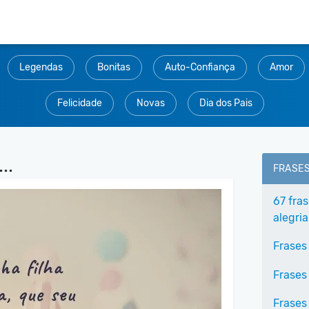
Legendas
Bonitas
Auto-Confiança
Amor
Felicidade
Novas
Dia dos Pais
..
FRASE
67 fra
alegria
Frases
Frases
Frases