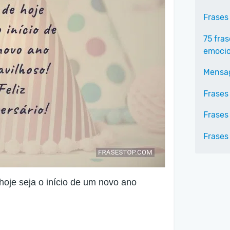
Frases
75 fras
emocio
Mensag
Frases
Frases
Frases 
hoje seja o início de um novo ano