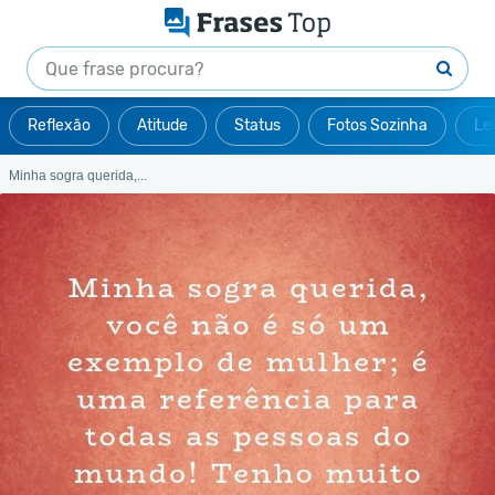
Reflexão
Atitude
Status
Fotos Sozinha
Le
Minha sogra querida,...