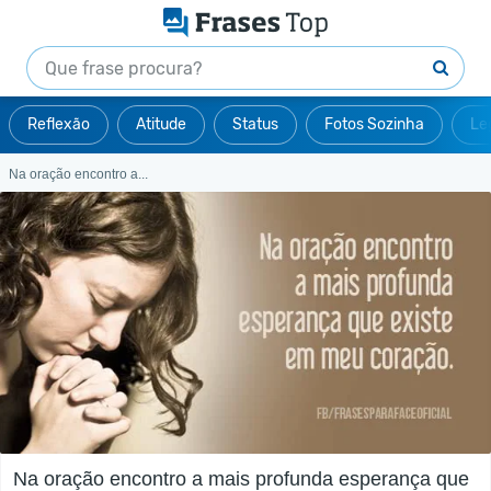
Reflexão
Atitude
Status
Fotos Sozinha
Le
Na oração encontro a...
Na oração encontro a mais profunda esperança que