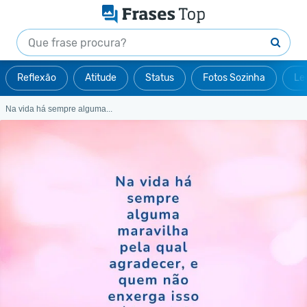
Reflexão
Atitude
Status
Fotos Sozinha
Le
Na vida há sempre alguma...