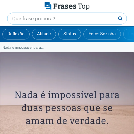
Reflexão
Atitude
Status
Fotos Sozinha
Le
Nada é impossível para...