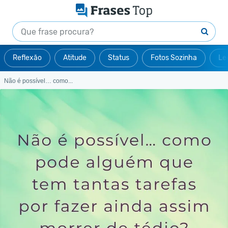
Reflexão
Atitude
Status
Fotos Sozinha
Le
Não é possível… como...