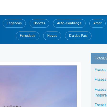
Legendas
Bonitas
Auto-Confiança
Amor
Felicidade
Novas
Dia dos Pais
FRASE
Frases
Frases
Frases
inspir
Frases