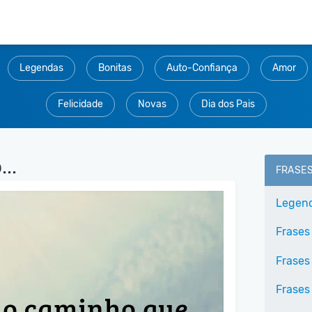
Legendas
Bonitas
Auto-Confiança
Amor
Felicidade
Novas
Dia dos Pais
..
FRASE
Legend
Frases
Frases
Frases