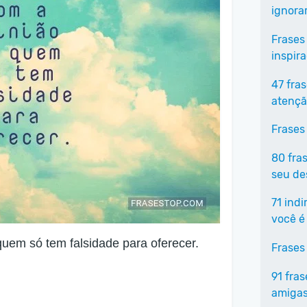
ignora
Frases
inspir
47 fra
atençã
Frases
80 fra
seu de
71 ind
você é
uem só tem falsidade para oferecer.
Frases
91 fra
amigas