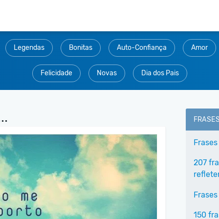
Legendas
Bonitas
Auto-Confiança
Amor
Felicidade
Novas
Dia dos Pais
..
FRASE
Frases
207 fr
reflet
Frases 
150 fra