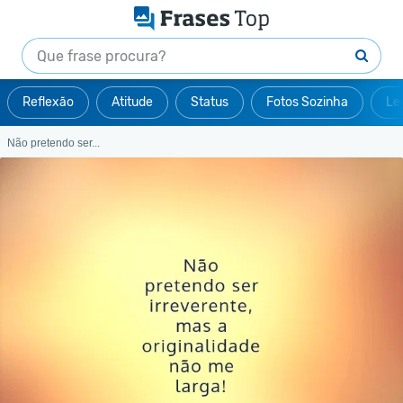
Reflexão
Atitude
Status
Fotos Sozinha
Le
Não pretendo ser...