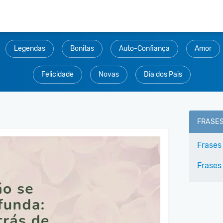
Legendas
Bonitas
Auto-Confiança
Amor
Felicidade
Novas
Dia dos Pais
FRASE
Frases
Frases