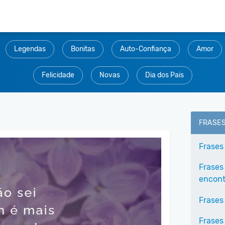
Legendas
Bonitas
Auto-Confiança
Amor
Felicidade
Novas
Dia dos Pais
FRASE
Frases
Frases
encontr
Frases
Frases 