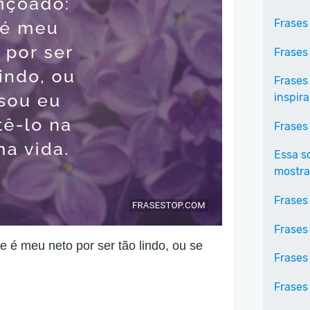
Frases
Frases
Frases
inspir
Frases
Essa s
mostra
Frases
Frases
 é meu neto por ser tão lindo, ou se
Frases
Frases