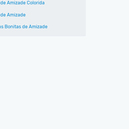
 de Amizade Colorida
 de Amizade
s Bonitas de Amizade