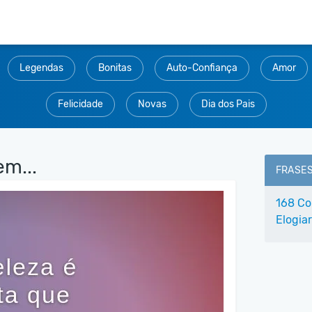
Legendas
Bonitas
Auto-Confiança
Amor
Felicidade
Novas
Dia dos Pais
em...
FRASE
168 Co
Elogia