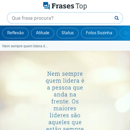
Reflexão
Atitude
Status
Fotos Sozinha
Le
Nem sempre quem lidera é...