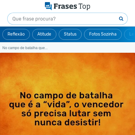
Reflexão
Atitude
Status
Fotos Sozinha
Le
No campo de batalha que...