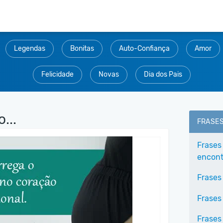
Legendas
Bonitas
Auto-Confiança
Amor
Felicidade
Novas
Dia dos Pais
...
FRASE
Frases
encontr
Frases
Frases
Frases