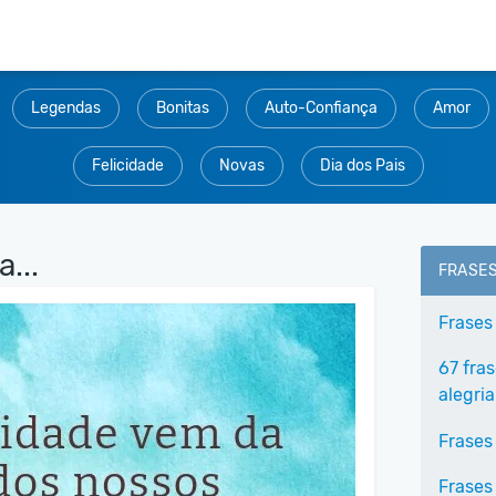
Legendas
Bonitas
Auto-Confiança
Amor
Felicidade
Novas
Dia dos Pais
...
FRASE
Frases
67 fra
alegria
Frases
Frases