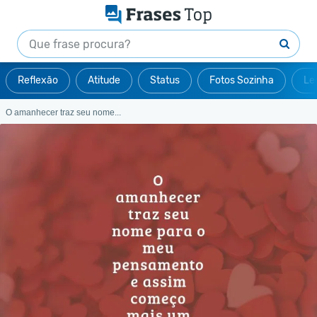
Reflexão
Atitude
Status
Fotos Sozinha
Le
O amanhecer traz seu nome...