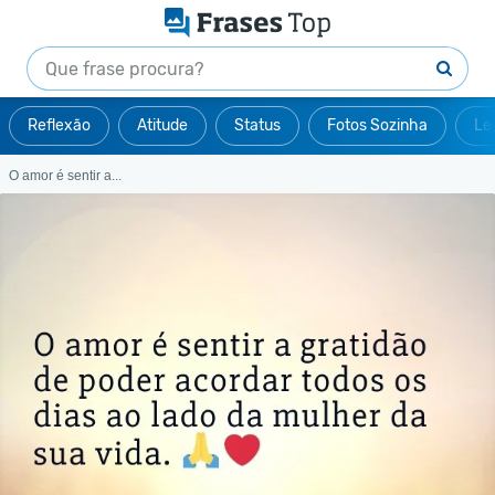
Reflexão
Atitude
Status
Fotos Sozinha
Le
O amor é sentir a...