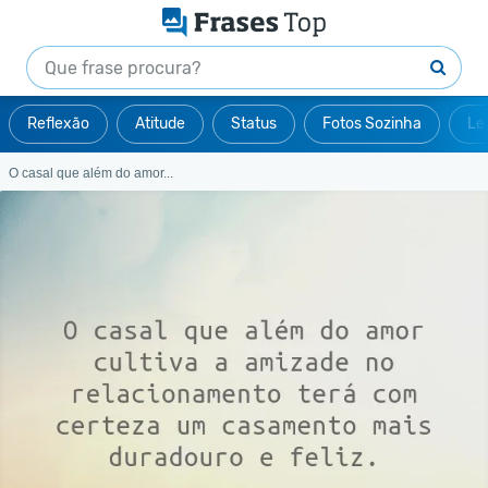
Reflexão
Atitude
Status
Fotos Sozinha
Le
O casal que além do amor...