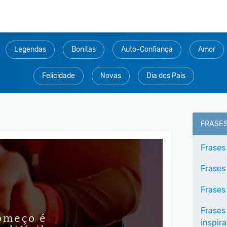
Legendas
Bonitas
Auto-Confiança
Amor
Felicidade
Novas
Dia dos Pais
FRASE
Frases
Frases
Frases 
Frases
inspir