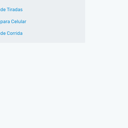
 de Tiradas
 para Celular
 de Corrida