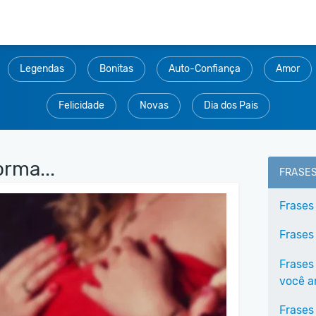
Legendas
Bonitas
Auto-Confiança
Amor
Felicidade
Novas
Dia dos Pais
rma...
FRASE
Frases
Frases
Frases
você 
Frases