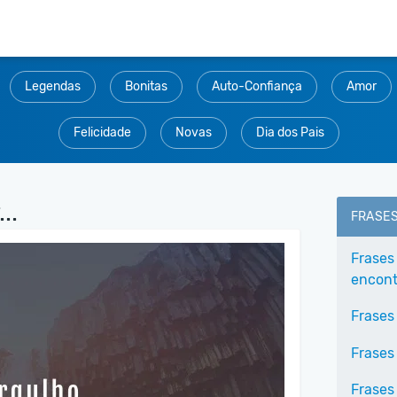
Legendas
Bonitas
Auto-Confiança
Amor
Felicidade
Novas
Dia dos Pais
..
FRASE
Frases
encontr
Frases
Frases
Frases