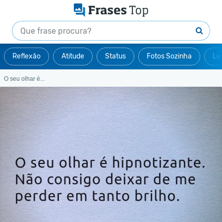
Reflexão
Atitude
Status
Fotos Sozinha
Le
O seu olhar é...