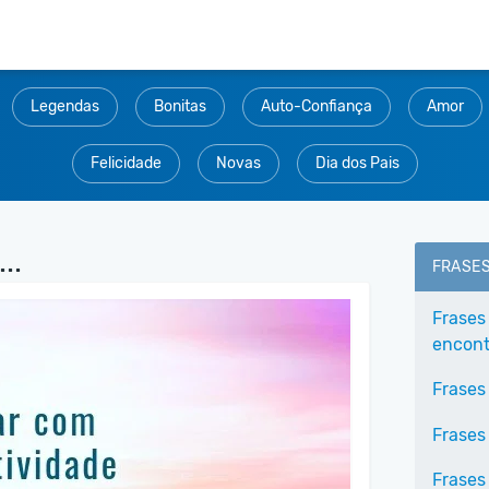
Legendas
Bonitas
Auto-Confiança
Amor
Felicidade
Novas
Dia dos Pais
..
FRASE
Frases
encontr
Frases
Frases
Frases