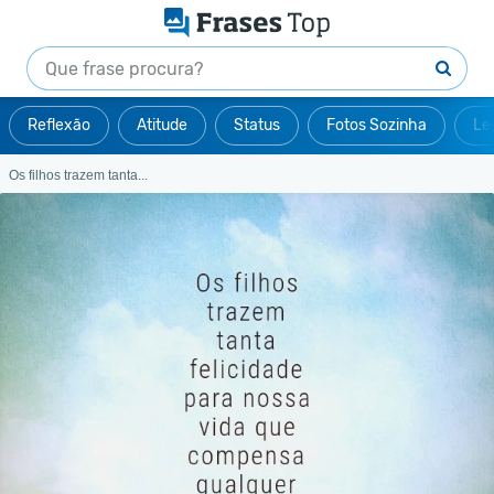
Reflexão
Atitude
Status
Fotos Sozinha
Le
Os filhos trazem tanta...