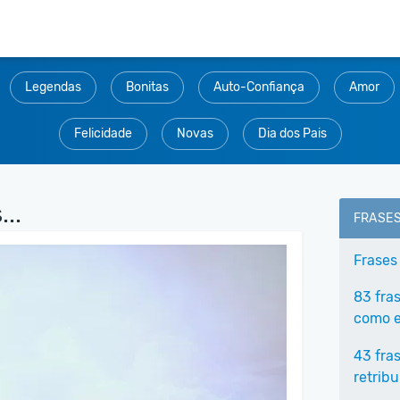
Legendas
Bonitas
Auto-Confiança
Amor
Felicidade
Novas
Dia dos Pais
..
FRASE
Frases
83 fra
como e
43 fra
retribu