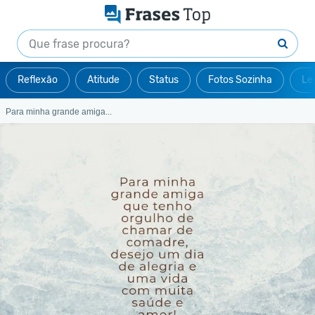
Reflexão
Atitude
Status
Fotos Sozinha
Le
Para minha grande amiga...