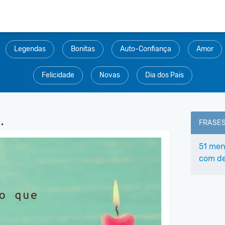
Legendas
Bonitas
Auto-Confiança
Amor
Felicidade
Novas
Dia dos Pais
.
FRASE
51 men
com de