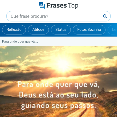
Reflexão
Atitude
Status
Fotos Sozinha
Le
Para onde quer que vá,...