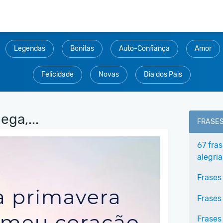
Legendas
Bonitas
Auto-Confiança
Amor
Felicidade
Novas
Dia dos Pais
ga,...
FRASE
67 fra
alegria
Frases
Frases
Frases