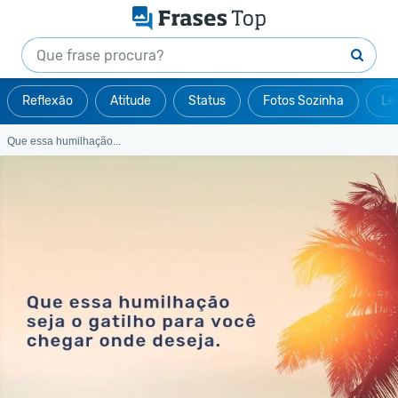
Reflexão
Atitude
Status
Fotos Sozinha
Le
Que essa humilhação...