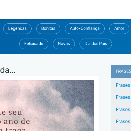
Legendas
Bonitas
Auto-Confiança
Amor
Felicidade
Novas
Dia dos Pais
da...
FRASE
Frases
Frases
Frases
Frases