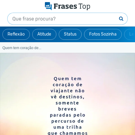
Reflexão
Atitude
Status
Fotos Sozinha
Le
Quem tem coração de...