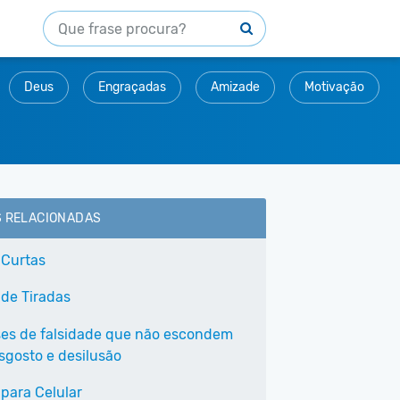
Deus
Engraçadas
Amizade
Motivação
S RELACIONADAS
 Curtas
 de Tiradas
ses de falsidade que não escondem
sgosto e desilusão
 para Celular