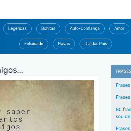
Legendas
Bonitas
Auto-Confiança
Amor
Felicidade
Novas
Dia dos Pais
gos...
FRASE
Frases
Frases
80 fra
seu de
Frases