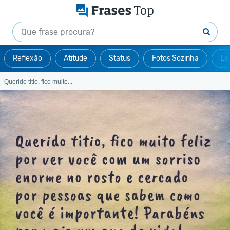
Reflexão
Atitude
Status
Fotos Sozinha
Le
Querido titio, fico muito...