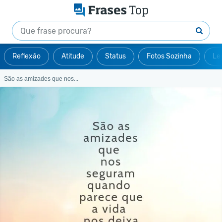
Reflexão
Atitude
Status
Fotos Sozinha
Le
São as amizades que nos...