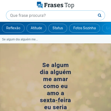
Reflexão
Atitude
Status
Fotos Sozinha
Le
Se algum dia alguém me...