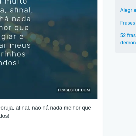
Alegria
Frases
52 fra
demons
 coruja, afinal, não há nada melhor que
dos!