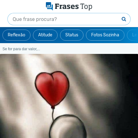
Reflexão
Atitude
Status
Fotos Sozinha
Le
Se for para dar valor,...