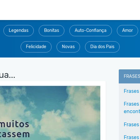
Legendas
Bonitas
Auto-Confiança
Amor
Felicidade
Novas
Dia dos Pais
a...
FRASE
Frases
Frases
encontr
Frases
Frases