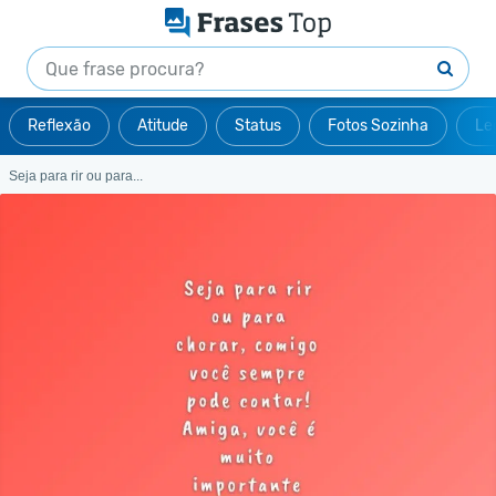
Reflexão
Atitude
Status
Fotos Sozinha
Le
Seja para rir ou para...