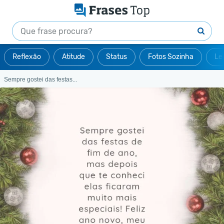
Reflexão
Atitude
Status
Fotos Sozinha
Le
Sempre gostei das festas...