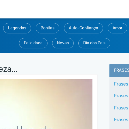
Legendas
Bonitas
Auto-Confiança
Amor
Felicidade
Novas
Dia dos Pais
za...
FRASE
Frases
Frases
Frases
Frases