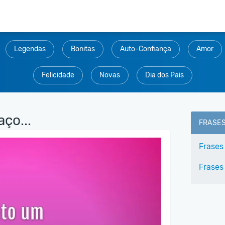
Legendas
Bonitas
Auto-Confiança
Amor
Felicidade
Novas
Dia dos Pais
ço...
FRASE
Frases
Frases