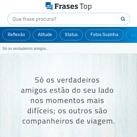
Reflexão
Atitude
Status
Fotos Sozinha
Le
Só os verdadeiros amigos...