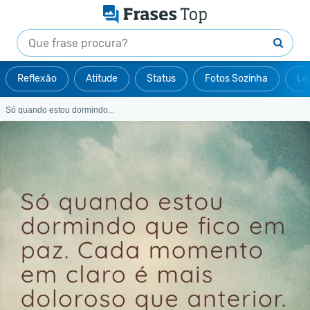
Reflexão
Atitude
Status
Fotos Sozinha
Le
Só quando estou dormindo...