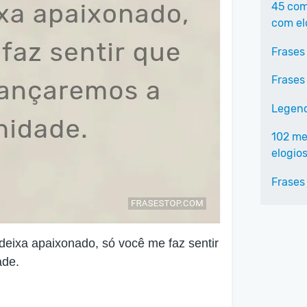
45 com
com el
Frases
Frases
Legend
102 me
elogios
Frases
eixa apaixonado, só você me faz sentir
ade.